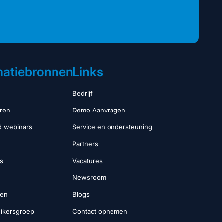
matiebronnen
Links
Bedrijf
eren
Demo Aanvragen
 webinars
Service en ondersteuning
Partners
s
Vacatures
Newsroom
ten
Blogs
uikersgroep
Contact opnemen