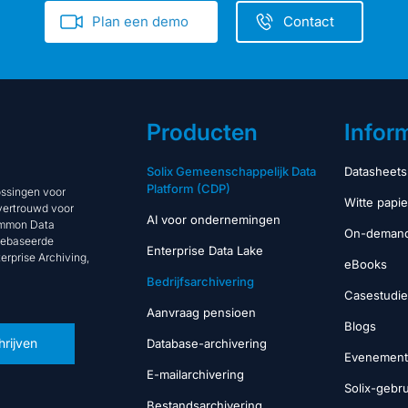
Plan een demo
Contact
Producten
Infor
Solix Gemeenschappelijk Data
Datasheets
Platform (CDP)
ossingen voor
Witte papi
 vertrouwd voor
AI voor ondernemingen
Common Data
On-demand
dgebaseerde
Enterprise Data Lake
rprise Archiving,
eBooks
Bedrijfsarchivering
Casestudie
Aanvraag pensioen
Blogs
hrijven
Database-archivering
Evenemen
E-mailarchivering
Solix-gebr
Bestandsarchivering