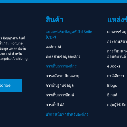
สินค้า
แหล่งข
แพลตฟอร์มข้อมูลทั่วไป Solix
เอกสารข้อม
(CDP)
์กร ปัญญาประดิษฐ์
กระดาษสีขา
ในกลุ่ม Fortune
องค์กร AI
ยข้อมูล แพลตฟอร์ม
การสัมมนาผ
นคลาวด์ สำหรับ
ทะเลสาบข้อมูลองค์กร
ออนดีมานด์
erprise Archiving,
การเก็บถาวรองค์กร
eBooks
การสมัครเกษียณอายุ
กรณีศึกษา
cribe
การเก็บฐานข้อมูล
Blogs
การเก็บถาวรอีเมล์
อีเวนต์
การเก็บไฟล์
กลุ่มผู้ใช้ So
บริการเนื้อหาสำหรับองค์กร